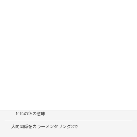
カテゴリー
ブログ一覧
受講者様の声
色彩心理学って？
10色の色の意味
人間関係をカラーメンタリング®で