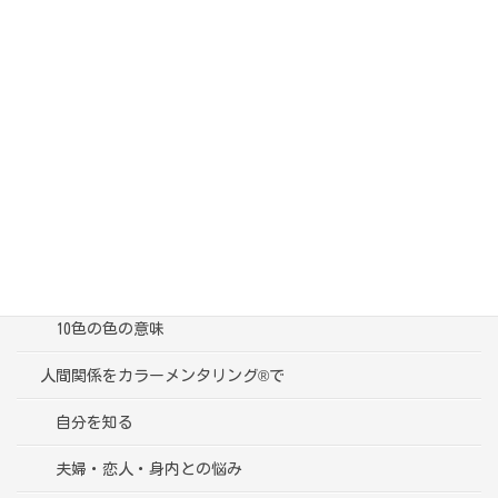
カテゴリー
ブログ一覧
受講者様の声
色彩心理学って？
10色の色の意味
人間関係をカラーメンタリング®で
自分を知る
夫婦・恋人・身内との悩み