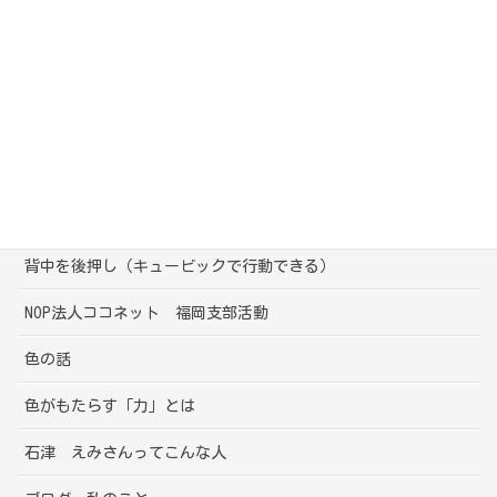
困った部下・上司
親と子の（大人と子ども）の関り
気になる行動
母としての悩み
心の声（キュービック）
背中を後押し（キュービックで行動できる）
NOP法人ココネット 福岡支部活動
色の話
色がもたらす「力」とは
石津 えみさんってこんな人