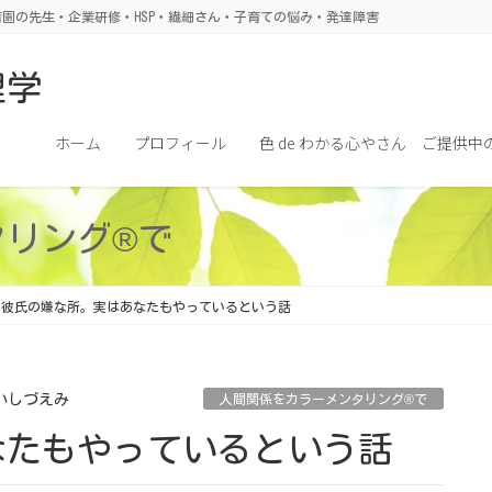
園の先生・企業研修・HSP・繊細さん・子育ての悩み・発達障害
理学
ホーム
プロフィール
色 de わかる心やさん ご提供中
タリング®で
彼氏の嫌な所。実はあなたもやっているという話
いしづえみ
人間関係をカラーメンタリング®で
なたもやっているという話