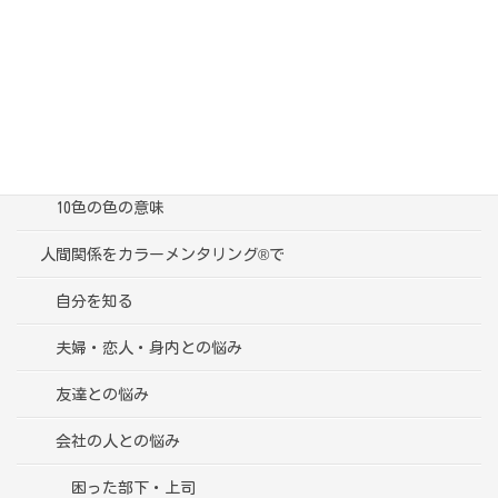
カテゴリー
ブログ一覧
受講者様の声
色彩心理学って？
10色の色の意味
人間関係をカラーメンタリング®で
自分を知る
夫婦・恋人・身内との悩み
友達との悩み
会社の人との悩み
困った部下・上司