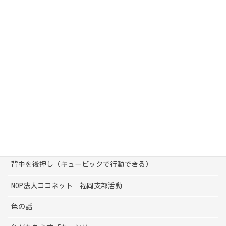
友達との悩み
会社の人との悩み
困った部下・上司
親と子の（大人と子ども）の関り
気になる行動
母としての悩み
心の声（キュービック）
背中を後押し（キュービックで行動できる）
NOP法人ココネット 福岡支部活動
色の話