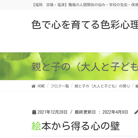
【福岡 宗像・福津】職場の人間関係の悩み・学校の先生・保育
色で心を育てる色彩心
親と子の（大人と子ど
HOME
ブログ一覧
親と子の（大人と子ども）の関り
2021年12月20日
/ 最終更新日 :
2022年4月9日
絵本から得る心の壁