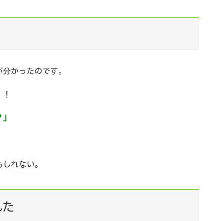
が分かったのです。
！！
？」
」
もしれない。
れた