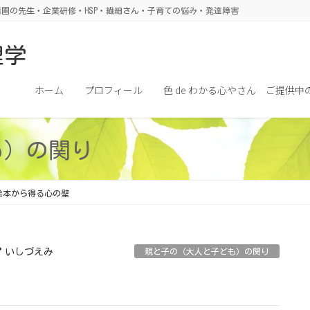
園の先生・企業研修・HSP・繊細さん・子育ての悩み・発達障害
理学
ホーム
プロフィール
色 de わかる心やさん ご提供中
も）の関り
絵本から得る心の壁
いしづえみ
親と子の（大人と子ども）の関り