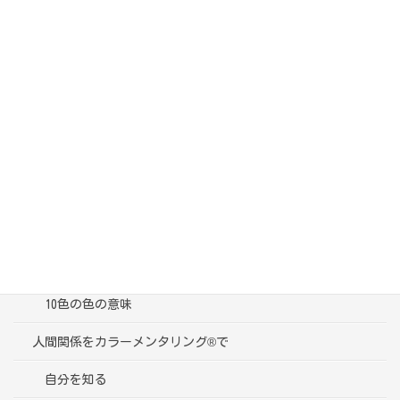
カテゴリー
ブログ一覧
受講者様の声
色彩心理学って？
10色の色の意味
人間関係をカラーメンタリング®で
自分を知る