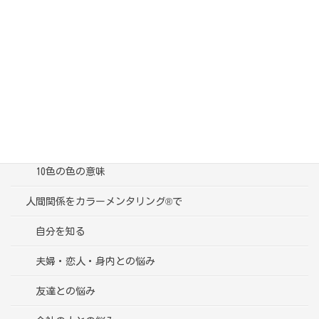
カテゴリー
ブログ一覧
受講者様の声
色彩心理学って？
10色の色の意味
人間関係をカラーメンタリング®で
自分を知る
夫婦・恋人・身内との悩み
友達との悩み