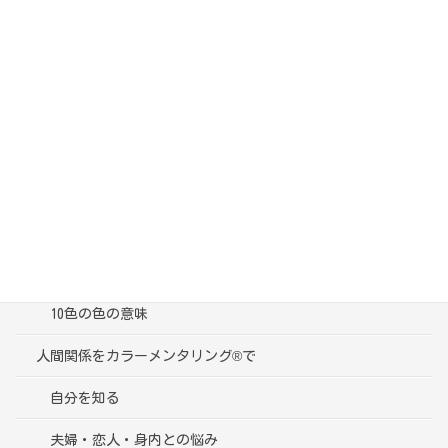
カテゴリー
ブログ一覧
受講者様の声
色彩心理学って？
10色の色の意味
人間関係をカラーメンタリング®で
自分を知る
夫婦・恋人・身内との悩み