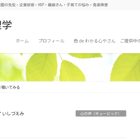
園の先生・企業研修・HSP・繊細さん・子育ての悩み・発達障害
理学
ホーム
プロフィール
色 de わかる心やさん ご提供中
）
を覗いてみる
いしづえみ
心の声（キュービック）