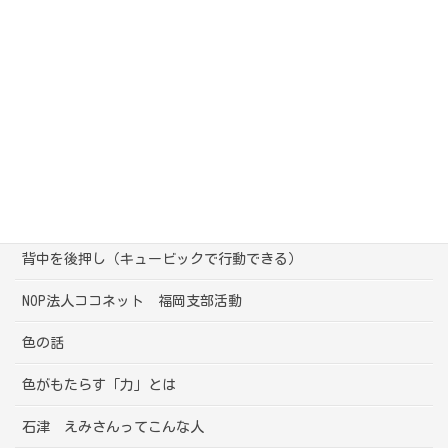
会社の人との悩み
困った部下・上司
親と子の（大人と子ども）の関り
気になる行動
母としての悩み
心の声（キュービック）
背中を後押し（キュービックで行動できる）
NOP法人ココネット 福岡支部活動
色の話
色がもたらす「力」とは
石津 えみさんってこんな人