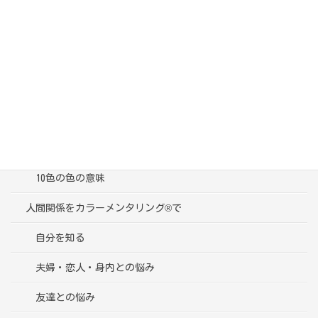
カテゴリー
ブログ一覧
受講者様の声
色彩心理学って？
10色の色の意味
人間関係をカラーメンタリング®で
自分を知る
夫婦・恋人・身内との悩み
友達との悩み