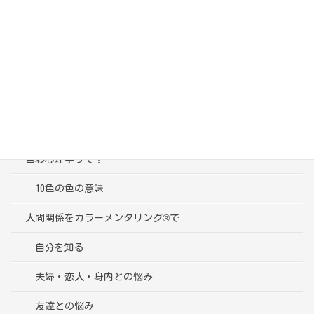
カテゴリー
ブログ一覧
受講者様の声
色彩心理学って？
10色の色の意味
人間関係をカラーメンタリング®で
自分を知る
夫婦・恋人・身内との悩み
友達との悩み