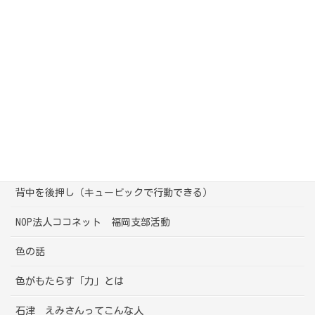
会社の人との悩み
困った部下・上司
親と子の（大人と子ども）の関り
気になる行動
母としての悩み
心の声（キュービック）
背中を後押し（キュービックで行動できる）
NOP法人ココネット 福岡支部活動
色の話
色がもたらす「力」とは
石津 えみさんってこんな人