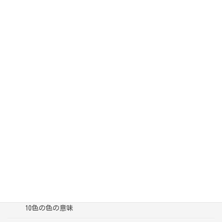
カテゴリー
ブログ一覧
受講者様の声
色彩心理学って？
10色の色の意味