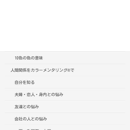
カテゴリー
ブログ一覧
受講者様の声
色彩心理学って？
10色の色の意味
人間関係をカラーメンタリング®で
自分を知る
夫婦・恋人・身内との悩み
友達との悩み
会社の人との悩み