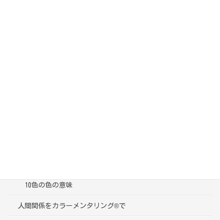
カテゴリー
ブログ一覧
受講者様の声
色彩心理学って？
10色の色の意味
人間関係をカラーメンタリング®で