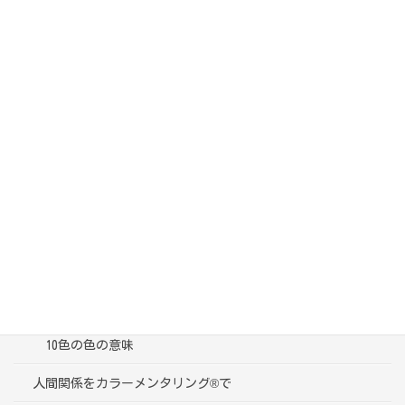
カテゴリー
ブログ一覧
受講者様の声
色彩心理学って？
10色の色の意味
人間関係をカラーメンタリング®で