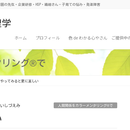
園の先生・企業研修・HSP・繊細さん・子育ての悩み・発達障害
理学
ホーム
プロフィール
色 de わかる心やさん ご提供中
タリング®で
やってみると更に楽しい
いしづえみ
人間関係をカラーメンタリング®で
い